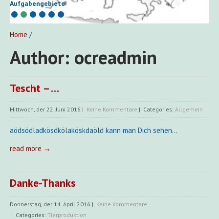
Aufgabengebiete
Home
/
Author:
ocreadmin
Tescht – …
Mittwoch, der 22. Juni 2016
|
Keine Kommentare
| Categories:
Allgemein
aödsödladkösdkölaköskdaöld kann man Dich sehen…
read more →
Danke-Thanks
Donnerstag, der 14. April 2016
|
Keine Kommentare
| Categories:
Tierproduktion