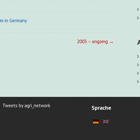
am in Germany
2003 – ongoing
→
Tweets by agri_network
Sprache