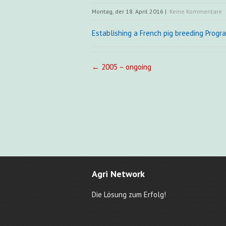
Montag, der 18. April 2016
|
Keine Kommentare
Establishing a French pig breeding Progr
Post
←
2005 – ongoing
navigation
Agri Network
Die Lösung zum Erfolg!