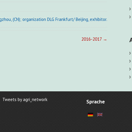
ou, (CN); organization DLG Frankfurt/ Beijing, exhibitor.
2016-2017
→
Tweets by agri_network
Sprache