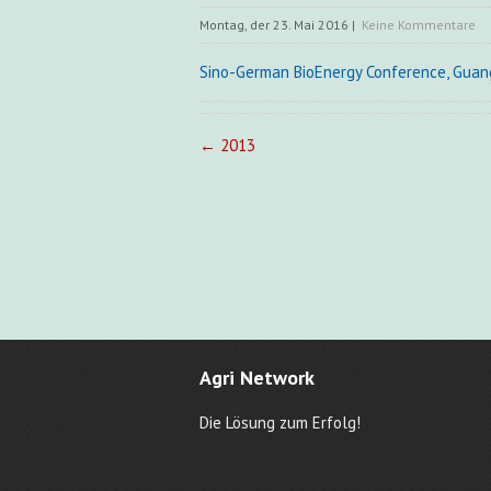
Montag, der 23. Mai 2016
|
Keine Kommentare
Sino-German BioEnergy Conference, Guangzh
Post
←
2013
navigation
Agri Network
Die Lösung zum Erfolg!